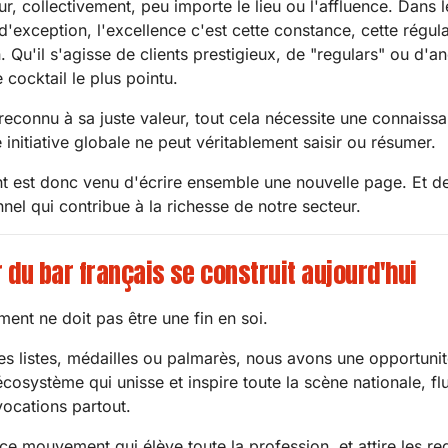
r, collectivement, peu importe le lieu ou l'affluence. Dans
exception, l'excellence c'est cette constance, cette régula
n. Qu'il s'agisse de clients prestigieux, de "regulars" ou d
e cocktail le plus pointu.
reconnu à sa juste valeur, tout cela nécessite une connaissa
initiative globale ne peut véritablement saisir ou résumer.
 est donc venu d'écrire ensemble une nouvelle page. Et de
nel qui contribue à la richesse de notre secteur.
r du bar français se construit aujourd'hui
ent ne doit pas être une fin en soi.
es listes, médailles ou palmarès, nous avons une opportuni
écosystème qui unisse et inspire toute la scène nationale, fl
vocations partout.
ce mouvement qui élève toute la profession, et attire les r