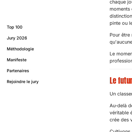
chaque jou
moments d'
distinctio
pinte ou l
Top 100
Pour être 
Jury 2026
qu'aucune 
Méthodologie
Le moment
Manifeste
profession
Partenaires
Le futu
Rejoindre le jury
Un classem
Au-delà d
véritable 
crée des 
Cultivons 