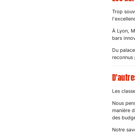
Trop souve
l'excellen
À Lyon, Ma
bars innov
Du palace 
reconnus 
D'autre
Les class
Nous pens
manière d'
des budge
Notre savo